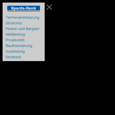
Terminvereinbarung
GiroKonto
Filialen und Bargeld
NetBanking
Privatkredit
Baufinanzierung
Ausbildung
facebook