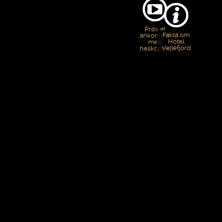
Prøv at
Fakta om
ankomme
Hotel
med
Vejlefjord
helikopter